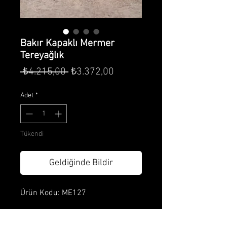
Bakır Kapaklı Mermer
Tereyağlık
Normal
İndirimli
 ₺4.215,00 
₺3.372,00
Fiyat
Fiyat
Adet
*
Tükendi
Geldiğinde Bildir
Ürün Kodu: ME127
Ürün Özellikleri