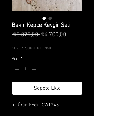
Bakır Kepce Kevgir Seti
Normal
İndirimli
 ₺5.875,00 
₺4.700,00
Fiyat
Fiyat
SEZON SONU İNDİRİMİ
Adet
*
Sepete Ekle
Ürün Kodu: CW1245
Ürün Özellikleri