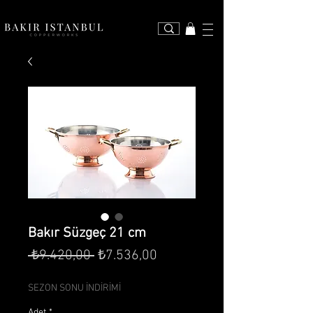
Bakır Süzgeç 21 cm
Normal
İndirimli
 ₺9.420,00 
₺7.536,00
Fiyat
Fiyat
SEZON SONU İNDİRİMİ
Adet
*