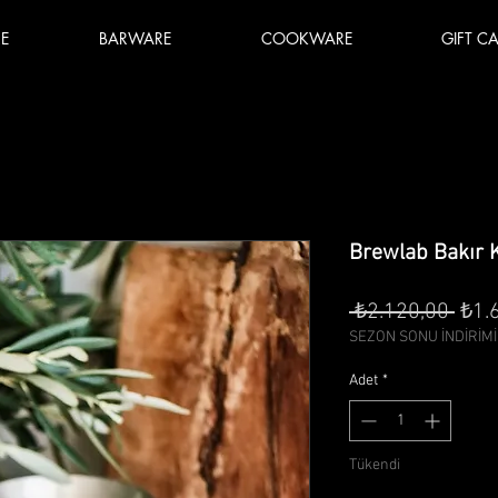
E
BARWARE
COOKWARE
GIFT C
Brewlab Bakır K
Nor
 ₺2.120,00 
₺1.
Fiya
SEZON SONU İNDİRİMİ
Adet
*
Tükendi