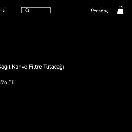
ARD
Üye Girişi
ağıt Kahve Filtre Tutacağı
mal
İndirimli
696,00
t
Fiyat