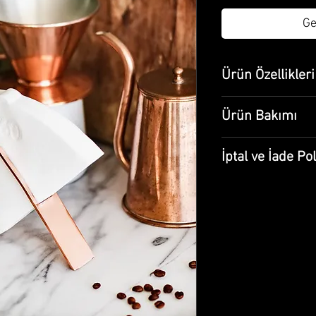
Ge
Ürün Özellikleri
Genişlik 15 cm
Ürün Bakımı
Yükseklik: 15 c
Malzeme: Bakır
Elde yıkanmalıdı
%100 gıda uyum
İptal ve İade Pol
Kuru bez ile tem
bırakılmamalıdır
Ürünlerimiz size özel
Gıda uyumludur, 
için ortalama tesli
kalaylanmasına 
Kargodan ürünü tes
ediniz ve ürün has
almayınız.
Satın aldığınız ür