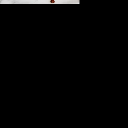
dolayı beklentinizi 
Siparişinizin tesli
içerisinde bizimle 
başvurusunda bulun
Başvurunuzu yaptık
ürün/ürünleri kargo
ulaştırabilirsiniz.
Kullanılmış veya h
iadesi maalesef ka
İade süreciniz tam
kredi kartınıza veya
İade tutarınızın he
bankanıza göre değiş