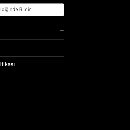
ldiğinde Bildir
m
r.
ludur
itikası
izlenmelidir ve ıslak
 olarak el işçiliğiyle üretildiği
kalayı bozulmaz, tekrar
mat süresi 10 iş günüdür.
gerek olmaz
lim alırken mutlaka kontrol
arlanmışsa lütfen ürünü teslim
ün/ürünler herhangi bir nedenden