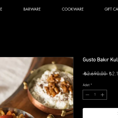
E
BARWARE
COOKWARE
GIFT C
Gusto Bakır Kul
Nor
 ₺2.690,00 
₺2.
Fiya
Adet
*