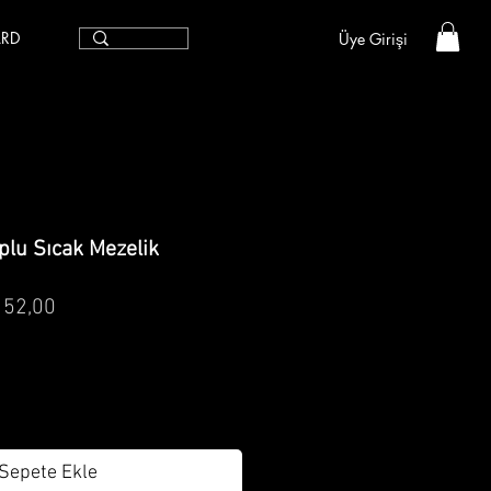
ARD
Üye Girişi
plu Sıcak Mezelik
mal
İndirimli
152,00
t
Fiyat
Sepete Ekle