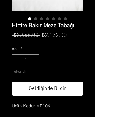
Hittite Bakır Meze Tabağı
Normal
İndirimli
 ₺2.665,00 
₺2.132,00
Fiyat
Fiyat
Adet
*
Tükendi
Geldiğinde Bildir
Ürün Kodu: ME104
Ürün Özellikleri