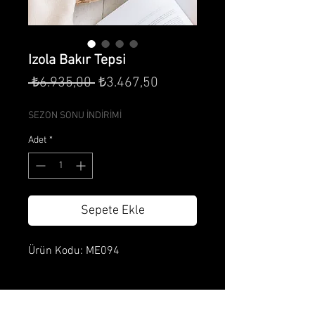
Izola Bakır Tepsi
Normal
İndirimli
 ₺6.935,00 
₺3.467,50
Fiyat
Fiyat
SEZON SONU İNDİRİMİ
Adet
*
Sepete Ekle
Ürün Kodu: ME094
Ürün Özellikleri