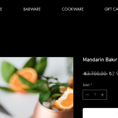
E
BARWARE
COOKWARE
GIFT C
Mandarin Bakır
Nor
 ₺3.700,00 
₺2.
Fiya
Adet
*