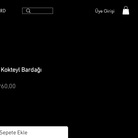
ARD
Üye Girişi
 Kokteyl Bardağı
mal
İndirimli
960,00
t
Fiyat
Sepete Ekle