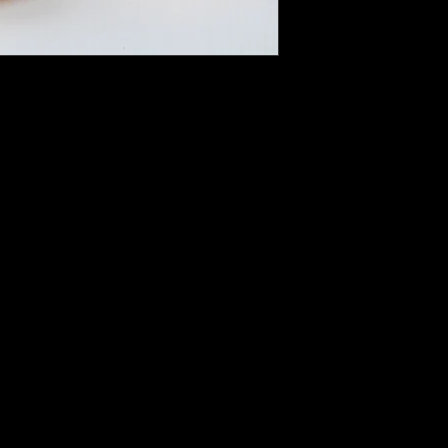
içerisinde bizimle 
başvurusunda bulun
Başvurunuzu yaptık
ürün/ürünleri kargo
ulaştırabilirsiniz.
Kullanılmış veya h
iadesi maalesef ka
İade süreciniz tam
kredi kartınıza veya
İade tutarınızın he
bankanıza göre değiş