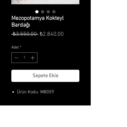
Mezopotamya Kokteyl
Bardağı
Normal
İndirimli
 ₺3.550,00 
₺2.840,00
Fiyat
Fiyat
Adet
*
Sepete Ekle
Ürün Kodu: MB059
Ürün Özellikleri
Çap:
7,5 cm
Ürün Bakımı