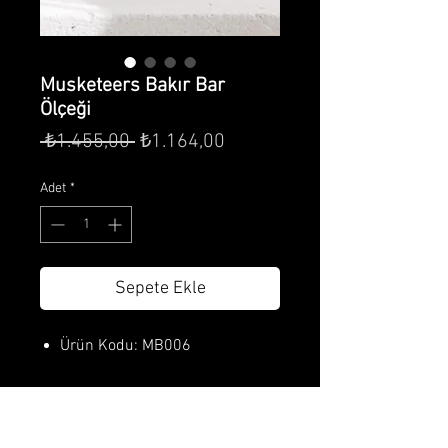
Musketeers Bakır Bar
Ölçeği
Normal
İndirimli
 ₺1.455,00 
₺1.164,00
Fiyat
Fiyat
Adet
*
Sepete Ekle
Ürün Kodu: MB006
Ürün Özellikleri