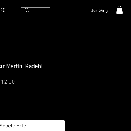
ARD
Üye Girişi
ır Martini Kadehi
mal
İndirimli
712,00
t
Fiyat
Sepete Ekle