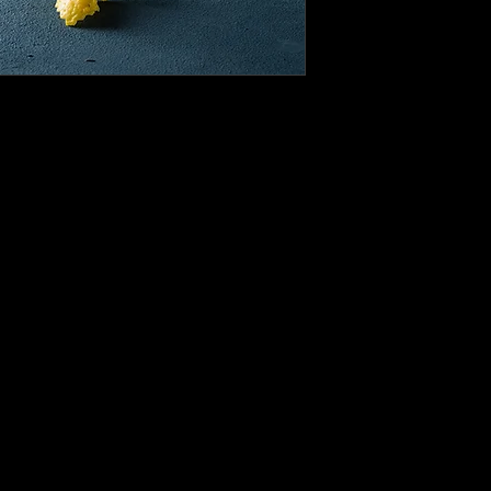
içerisinde bizimle 
başvurusunda bulun
Başvurunuzu yaptık
ürün/ürünleri kargo
ulaştırabilirsiniz.
Kullanılmış veya h
iadesi maalesef ka
İade süreciniz tam
kredi kartınıza veya
İade tutarınızın he
bankanıza göre değiş