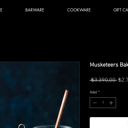
E
BARWARE
COOKWARE
GIFT C
Musketeers Bak
Nor
 ₺3.390,00 
₺2.
Fiya
Adet
*