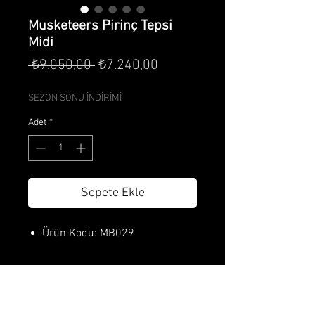
Musketeers Pirinç Tepsi
Midi
Normal
İndirimli
 ₺9.050,00 
₺7.240,00
Fiyat
Fiyat
SEZON SONU İNDİRİMİ
Adet
*
Sepete Ekle
Ürün Kodu: MB029
Ürün Özellikleri
Çap : 30 cm