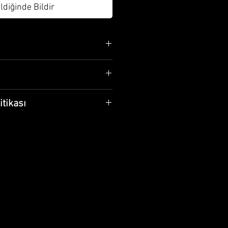
ldiğinde Bildir
r.
r, iç yüzeyi gıda uyumlu kalay
itikası
zlenmeli, ıslak bırakılmamalıdır.
 kalay kaplaması bozulmaz,
 olarak el işçiliğiyle üretildiği
asına gerek yoktur.
mat süresi 10 iş günüdür.
lim alırken mutlaka kontrol
arlanmışsa lütfen ürünü teslim
ün/ürünler herhangi bir nedenden
karşılamazsa iade edebilirsiniz.