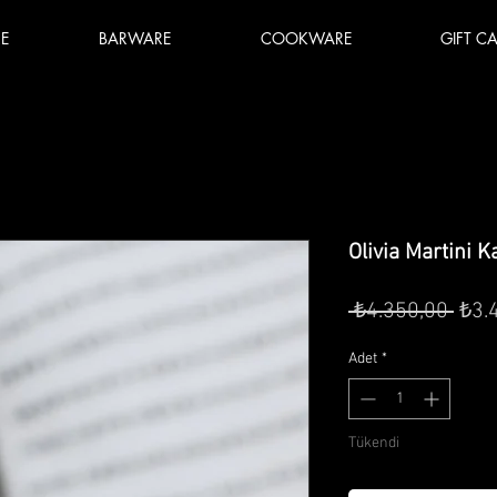
E
BARWARE
COOKWARE
GIFT C
Olivia Martini K
Nor
 ₺4.350,00 
₺3.
Fiya
Adet
*
Tükendi