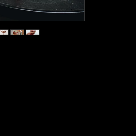
Siparişinizin tesli
içerisinde bizimle 
başvurusunda bulun
Başvurunuzu yaptık
ürün/ürünleri kargo
ulaştırabilirsiniz.
Kullanılmış veya h
iadesi maalesef ka
İade süreciniz tam
kredi kartınıza veya
İade tutarınızın he
bankanıza göre değiş