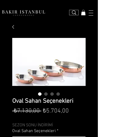
Oval Sahan Seçenekleri
Normal
İndirimli
 ₺7.130,00 
₺5.704,00
Fiyat
Fiyat
SEZON SONU İNDİRİMİ
Oval Sahan Seçenekleri
*